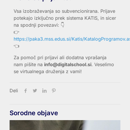
Vsa izobraževanja so subvencionirana. Prijave
potekajo izključno prek sistema
KATIS
, in sicer
na spodnji povezavi: 👇
👉
https://paka3.mss.edus.si/Katis/KatalogProgramov.a
👈
Za pomoč pri prijavi ali dodatna vprašanja
nam pišite na
info@digitalschool.si
. Veselimo
se virtualnega druženja z vami!
Deli
Sorodne objave