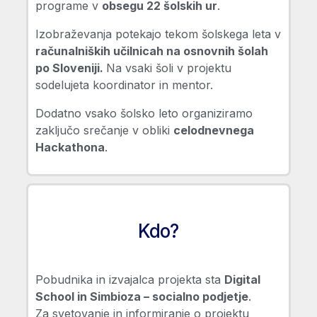
programe v
obsegu 22 šolskih ur
.
Izobraževanja potekajo tekom šolskega leta
v
računalniških učilnicah na osnovnih šolah
po Sloveniji.
Na vsaki šoli v projektu
sodelujeta koordinator in mentor.
Dodatno vsako šolsko leto organiziramo
zaključo srečanje v obliki
celodnevnega
Hackathona
.
Kdo?
Pobudnika in izvajalca projekta sta
Digital
School in Simbioza – socialno podjetje
.
Za svetovanje in informiranje o projektu