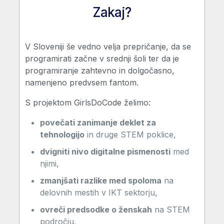
Zakaj?
V Sloveniji še vedno velja prepričanje, da se
programirati začne v srednji šoli ter
da je
programiranje zahtevno in dolgočasno,
namenjeno predvsem fantom.
S projektom GirlsDoCode želimo:
povečati zanimanje deklet za
tehnologijo
in druge STEM poklice,
dvigniti nivo digitalne pismenosti
med
njimi,
zmanjšati razlike med spoloma
na
delovnih mestih v IKT sektorju,
ovreči predsodke o ženskah
na STEM
področju.